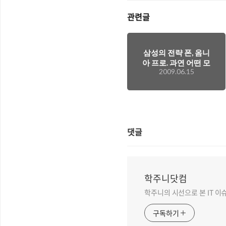
관련글
삼성의 전략 폰, 옴니
아 프로. 과연 어떤 모
2009.06.15
습일까?
댓글
학주니닷컴
학주니의 시선으로 본 IT 이
구독하기