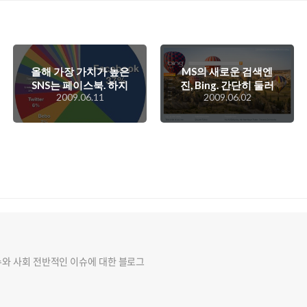
올해 가장 가치가 높은
MS의 새로운 검색엔
SNS는 페이스북. 하지
진, Bing. 간단히 둘러
2009.06.11
2009.06.02
만 트위터의 성장이 남
본 결과는...?
다른데...
슈와 사회 전반적인 이슈에 대한 블로그