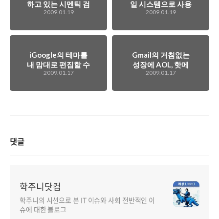
하고 있는 시멘틱 검
일 시스템으로 사용
2009.01.19
2009.01.19
색엔진, 큐로보...
자 충성도 결집시
도?
iGoogle의 테마를
Gmail의 거침없는
내 맘대로 편집할 수
성장에 AOL, 핫메
2009.01.17
2009.01.17
있게 된다
일은 긴장할 필요가
있다!
댓글
학주니닷컴
학주니의 시선으로 본 IT 이슈와 사회 전반적인 이
슈에 대한 블로그