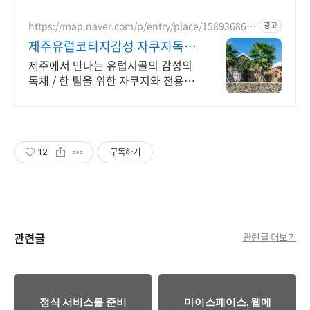
https://map.naver.com/p/entry/place/158936865
광고
6
제주유럽코티지감성 자쿠지독채
프라이빗 제주여행, 유럽감성
제주에서 만나는 유럽시골의 감성의
독채 / 한 팀을 위한 자쿠지와 전용온
실바베큐 모두 다른 다양한 유럽 감성
의 제주독채에서 즐기는 프라이빗 자
쿠지와 전용온실바베큐
12
구독하기
관련글
관련글 더보기
정식 서비스를 준비
마이스페이스, 웹메