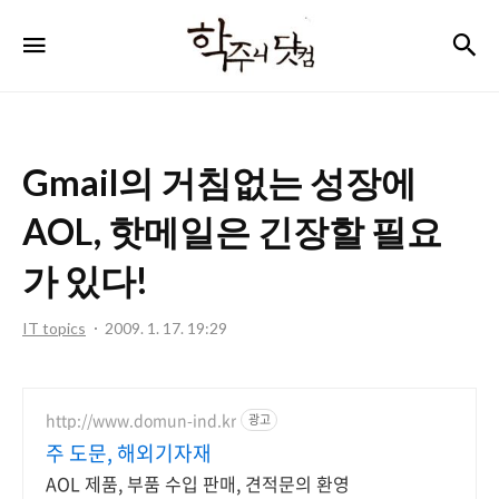
학
검
메뉴
주
니
닷
Gmail의 거침없는 성장에
컴
AOL, 핫메일은 긴장할 필요
가 있다!
IT topics
2009. 1. 17. 19:29
http://www.domun-ind.kr
광고
주 도문, 해외기자재
AOL 제품, 부품 수입 판매, 견적문의 환영