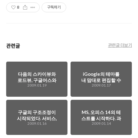
8
구독하기
관련글
관련글 더보기
다음의 스카이뷰와
iGoogle의 테마를
로드뷰, 구글어스와
내 맘대로 편집할 수
2009.01.19
2009.01.17
구글 스트리트뷰가
있게 된다
안부럽구나..
구글의 구조조정이
MS, 오피스 14의 테
시작되었다. 서비스,
스트를 시작하다. 과
2009.01.16
2009.01.14
인원 양쪽 모두에
연 새로운 타입의 오
서...
피스가 등장할 것인
가?