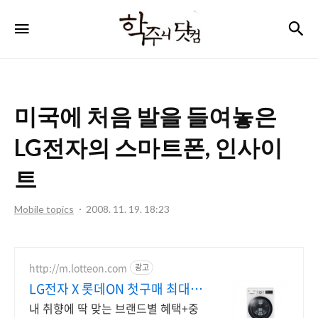
학
검
메뉴
주
니
닷
미국에 처음 발을 들여놓은
컴
LG전자의 스마트폰, 인사이
트
Mobile topics
2008. 11. 19. 18:23
http://m.lotteon.com
광고
LG전자 X 롯데ON 첫구매 최대 5
천원 혜택!
내 취향에 딱 맞는 브랜드별 혜택+중