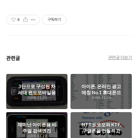
4
구독하기
관련글
관련글 더보기
3단으로 구성된 차
아이폰, 온라인 광고
세대 윈도모바일용
매칭 No.1 휴대폰으
2008.11.20
2008.11.20
스마트폰
로 선정 (AdMob 리
iCEphone
포트)
재미난 아이폰용 비
NTT도코모와 KTF,
주얼 검색엔진
구글폰을 만들려고
2008.11.19
2008.11.19
SearchMe
하는데...