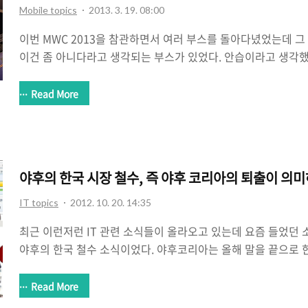
Mobile topics
2013. 3. 19. 08:00
이번 MWC 2013을 참관하면서 여러 부스를 돌아다녔었는데 그
이건 좀 아니다라고 생각되는 부스가 있었다. 안습이라고 생각
부스였고 이건 좀 아니다라고 생각되었던 부스는 HP 부스였다능
진으로 얘기하고자 한다. 몰락의 절정을 보여준 모토롤라 MWC 2
Read More
고 숙소에 들어와서 국내 뉴스를 인터넷으로 보는데 MWC 2013
는 큰데 사람이 없어서 썰렁한 부스가 있다는 얘기가 보였다. 
스. 그래서 다음날 친히 모토롤라 부스를 방문해줬다. 모토롤라 
ZTE가 있던 3관의 끝부분에 위치해 있었다. 부스 자체는 3관 안
야후의 한국 시장 철수, 즉 야후 코리아의 퇴출이 의미
IT topics
2012. 10. 20. 14:35
최근 이런저런 IT 관련 소식들이 올라오고 있는데 요즘 들었던
야후의 한국 철수 소식이었다. 야후코리아는 올해 말을 끝으로
자료를 낸 것이다. 1997년에 한국에 들어온 야후는 90년대 
한국 포탈서비스의 중심은 다음부터 시작하여 엠파스, 그리고 
Read More
계보로 이어져왔다. 그 중에서 야후코리아는 국내 서비스가 아닌