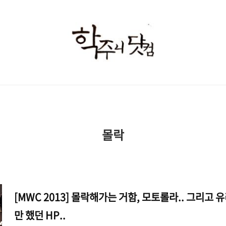
학
주
니
닷
컴
몰락
[MWC 2013] 몰락해가는 거함, 모토롤라.. 그리고
만 했던 HP..