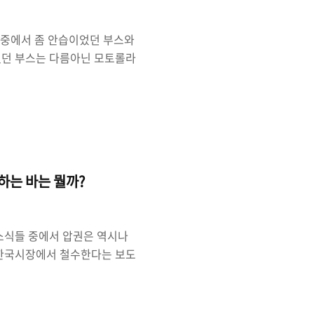
 중에서 좀 안습이었던 부스와
했던 부스는 다름아닌 모토롤라
. 왜 그랬는지를 간단하게 사
013의 첫째 날 관람을 끝내
의 여러 부스들 중 부스 크기
살펴보니 다름아닌 모토롤라 부
부스는 삼성과 LG, 화웨이와
에서도..
하는 바는 뭘까?
 소식들 중에서 압권은 역시나
 한국시장에서 철수한다는 보도
최고의 포탈서비스로 자리잡았다.
야후에 이어 지금의 네이버의
 해외 서비스로 한국 시장을