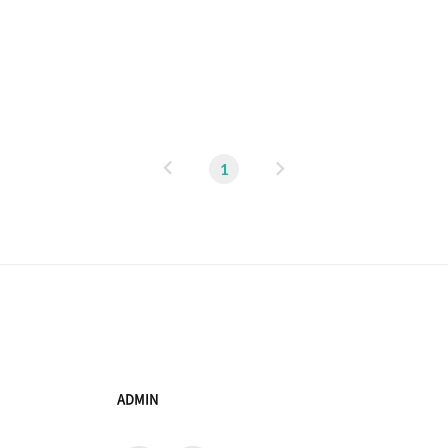
주름잡았던 몇 안되는 존재였다. 야후코리아의 몰락. 엄밀히 따
인해 야후코리아도 같이 무너진 것이나 다름없다. 물론 2000
빼앗긴 이후 지금까지 겨우 0.2%의 점유율을 가지고 있었기 때
이
다
1
전
음
ADMIN