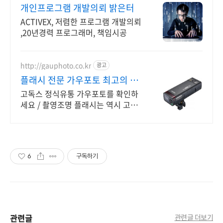
개인프로그램 개발의뢰 밝은터
ACTIVEX, 저렴한 프로그램 개발의뢰
,20년경력 프로그래머, 책임시공
http://gauphoto.co.kr
광고
플래시 전문 가우포토 최고의 가
성비
고독스 정식유통 가우포토를 확인하
세요 / 촬영조명 플래시는 역시 고독
스입니다. 가성비 정답은 역시 고독스
입니다. 합리적인 가격대로 최상의 효
과를 체험해보세요.
6
구독하기
관련글
관련글 더보기