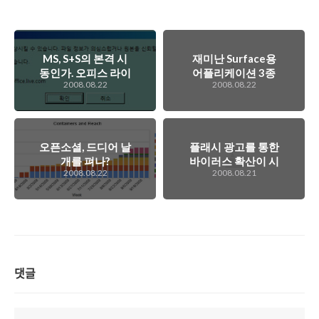
MS, S+S의 본격 시
재미난 Surface용
동인가. 오피스 라이
어플리케이션 3종
2008.08.22
2008.08.22
브 워크스페이스 가
세트
동~
오픈소셜, 드디어 날
플래시 광고를 통한
개를 펴나?
바이러스 확산이 시
2008.08.22
2008.08.21
작되었다!
댓글