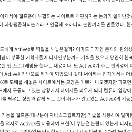
 이제서야 웹표준에 부합되는 사이트로 개편하자는 논의가 일어난것은
이 하향평준화되는거라고 언급해 또하나의 논란꺼리를 만들었다. 웹
도하게 ActiveX로 떡칠을 해놓은걸까? 아마도 디자인 문제와 편의성
 개념이 부족한 기획자들이 디자인부분까지 기획을 했으니 당연히 웹
이용한 웹프로그래밍을 했다는 내용이다. 또 ActiveX가 주는 편의성
ActiveX 기반으로 제작이 되었으니 갖다 써야하는 입장에서는 어쩔 
tiveX로 도배를 해놓은 사이트에서는 모양은 이쁘게 나오겠지만 퍼포
그라운드에서 구동되고 있는 상황에서 페이지를 띄우게 되니 컴퓨터 입
 띄우는 상황과 같게 되는 것이다(내가 알고있는 ActiveX의 기능
하는 기능을 웹표준(대부분이 자바스크립트지만) 기술을 사용하여 얼마
 억지로 ActiveX를 이용하여 표현(이 부분은 논란이 있는게 디자인
자인때문에 그림파일을 타일형식으로 나눠서 테이블에 수차례 붙여넣