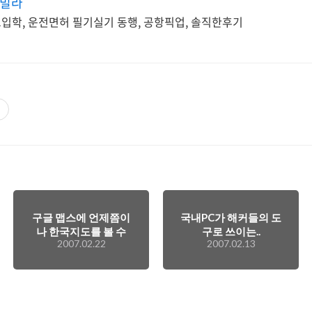
하빌라
입학, 운전면허 필기실기 동행, 공항픽업, 솔직한후기
구글 맵스에 언제쯤이
국내PC가 해커들의 도
나 한국지도를 볼 수
구로 쓰이는..
2007.02.22
2007.02.13
있을까?