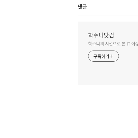
댓글
학주니닷컴
학주니의 시선으로 본 IT 이
구독하기