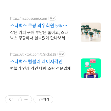
http://m.coupang.com
광고
스타벅스 쿠팡 와우회원 5% 캐
시 적립
잦은 커피 구매 부담은 줄이고, 스타
벅스 쿠팡에서 실속있게 만나보세요!
매일 즐기는 커피, 박스 구매로 더 저
렴하게! 와우회원 캐시적립도 놓치지
마세요.
https://tiktok.com/@rjckd18
광고
스타벅스 텀블러 레이저각인
텀블러 인쇄 각인 대량 소량 전문업체
5
구독하기