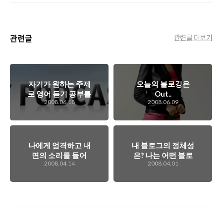
관련글
관련글 더보기
자기가 원하는 주제
오늘의 블로깅은
로 영어 듣기 공부를
Out..
2008.06.18
2008.06.09
할 수 있다면..
나에게 엄격하고 내
내 블로그의 정체성
면의 소리를 들어
은? 나는 어떤 블로
2008.04.14
2008.04.01
야...
깅을 해아하나...