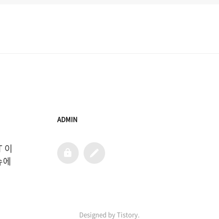
ADMIN
T 이
admin
글
쓰
에 
기
Designed by Tistory.