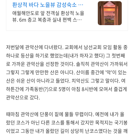
7
환상적 바다 노을뷰 감성숙소 통
창 너머 애월 파노라마바다
애월해안도로 앞 전객실 환상적 노을
뷰. 6m 층고 복층과 실내 편백 스파
에서 즐기 날씨 상관없는 프라이빗 편
백자쿠지 스파. 탁트인 오션뷰 통창
아래서 누리는 로맨틱
저번달에 관악산에 다녀왔다. 교회에서 남선교회 모임 활동 중
하나로 등산을 하기로 했었는데(내가 하자고 했다) 그 첫번째
로 가까운 관악산을 선정한 것이다. 솔직히 관악산이 가까워서
그렇지 그렇게 만만한 산은 아니다. 산이름 중간에 '악'이 있는
산은 쉬운 산이 아니라고 들었다. 치악산도 그렇고 말이다. 여
하튼간에 가족동반(?)으로 5명이 아침 8시반에 모여서 즐겁게
관악산으로 갔다.
때마침 관악산에 단풍이 짙에 물들 무렵이다. 예전에 내가 올
랐던 코스가 아닌 다른 코스를 통해서 갔지만 목적지는 국기봉
이었고 그동안 내가 올랐던 길이 상당히 난코스였다는 것을 깨