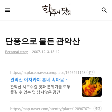
학
검
메뉴
주
니
닷
단풍으로 물든 관악산
컴
Personal story
2007. 12. 3. 13:42
https://m.place.naver.com/place/1646491148
광고
관악산 이자카야 혼네 속마음을
나누는 공간
관악산 샤로수길 맛과 분위기를 모두
즐길 수 있는 몇 남지않은 공간
https://map.naver.com/p/entry/place/120967673
광고