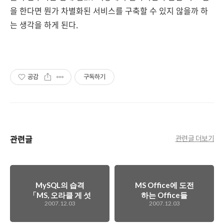
을 한다면 뭔가 차별화된 서비스를 구축할 수 있지 않을까 하
는 생각을 하게 된다.
공감
구독하기
관련글
관련글 더보기
MySQL의 습격
MS Office에 도전
「MS, 오라클 게 섯
하는 Office들
2007.12.03
2007.12.03
거라!」