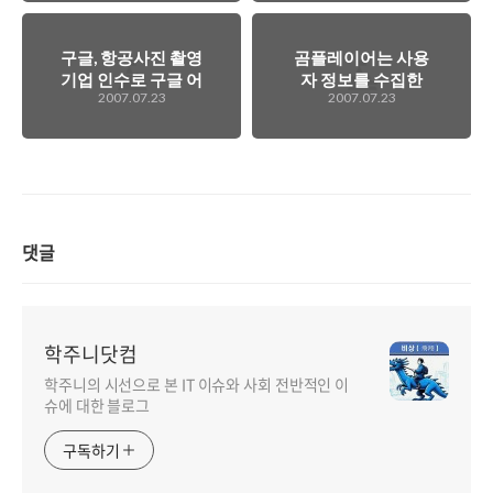
구글, 항공사진 촬영
곰플레이어는 사용
기업 인수로 구글 어
자 정보를 수집한
2007.07.23
2007.07.23
스 및 맵스의 매핑
다? 안한다?
강화
댓글
학주니닷컴
학주니의 시선으로 본 IT 이슈와 사회 전반적인 이
슈에 대한 블로그
구독하기