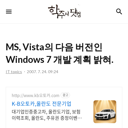
학
검
메뉴
주
니
닷
MS, Vista의 다음 버전인
컴
Windows 7 개발 계획 밝혀.
IT topics
2007. 7. 24. 09:24
http://www.kb오토카.com
광고
K-B오토카,올란도 전문기업
대기업인증중고차, 올란도기업, 보험
이력조회, 올란도, 주유권 증정이벤트
인증중고차 7만대이상! 찾아가는 홈