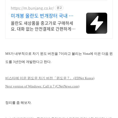
서비스! 낮은 할부이자율, 24시간실
매물전산연동
https://m.bunjang.co.kr/
광고
미개봉 올란도 번개장터 국내 최
대 브랜드 중고거래
올란도 새상품을 중고가로 구매하세
요. 대화 없는 안전결제로 간편하게!
전국 각지에서 올라오는 전국구 최다
상품 매일 10만 개 이상의 신규 상품
업로드
MS가 내부적으로 차기 윈도 버전을 7이라고 불리는 Vista에 이은 다음 윈
도를 3년안에 개발한다고 한다.
비스타에 이은 윈도우 차기 버전「윈도우 7」 (ZDNet Korea)
Next version of Windows: Call it 7 (CNetNews.com)
정리를 좀 해보자.