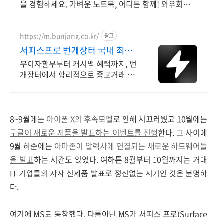
을 경험하세요. 가벼운 노트북, 어디든 함께! 와우회원
무제한 무료배송으로 편리하게.
https://m.bunjang.co.kr/
광고
서피스프로 번개장터 국내 최대
브랜드 중고거래
무이자할부부터 캐시백 혜택까지, 번
개장터에서 합리적으로 중고거래 하
세요 전국 각지에서 올라오는 전국구
최다 상품 매일 10만 개 이상의 신규
상품 업로드
8~9월에는
아이폰 X의 후속모델
로 인해 시끄러웠고 10월에는
구글이 새로운 제품을 발표하는 이벤트를 진행
한다. 그 사이에
9월 하순에는
아마존이 알렉사에 연결되는 새로운 하드웨어들
을 발표
하는 시간도 있었다. 여하튼 8월부터 10월까지는 거대
IT 기업들의 자사 신제품 발표로 정신없는 시기인 것은 분명하
다.
여기에 MS도 동참했다. 다름아닌 MS가 서피스 프로(Surface