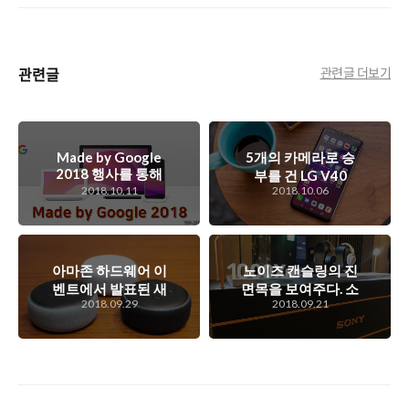
관련글
관련글 더보기
Made by Google
5개의 카메라로 승
2018 행사를 통해
부를 건 LG V40
살펴본 구글의 전략
2018.10.11
2018.10.06
ThinQ에 대한 간단
과 픽셀 3, 구글 홈
한 이야기
허브, 픽셀 슬레이트
이야기
아마존 하드웨어 이
노이즈 캔슬링의 진
벤트에서 발표된 새
면목을 보여주다. 소
2018.09.29
2018.09.21
로운 알렉사 하드웨
니의 무선 헤드폰,
어들
WH-1000XM3 신
제품 출시 행사 스케
치