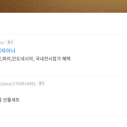
om/
광고
디자이너
,파리,인도네시아, 국내전시참가 혜택
m/place/1760814882
광고
명절 선물세트