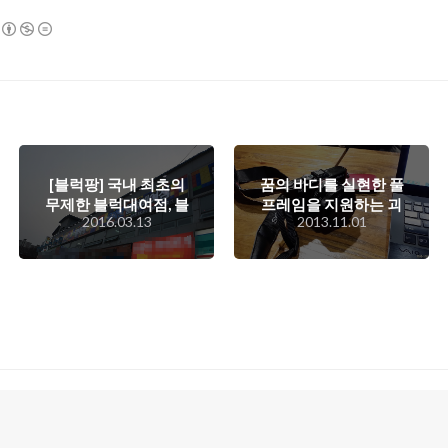
[블럭팡] 국내 최초의
꿈의 바디를 실현한 풀
무제한 블럭대여점, 블
프레임을 지원하는 괴
2016.03.13
2013.11.01
럭팡의 간단 체험기
물 똑딱이 카메라,
Sony RX1r에 대한 간
단한 소감..