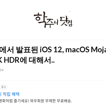
학
주
니
닷
서 발표된 iOS 12, macOS Mojav
컴
4K HDR에 대해서..
:54
광고
캐시 적립 혜택
로 영화처럼 즐기세요! 와우회원 무제한 무료배송.