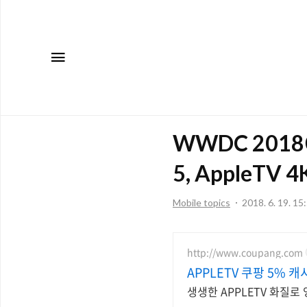
메뉴
WWDC 2018에
5, AppleTV 
Mobile topics
2018. 6. 19. 15
http://www.coupang.com
APPLETV 쿠팡 5% 
생생한 APPLETV 화질