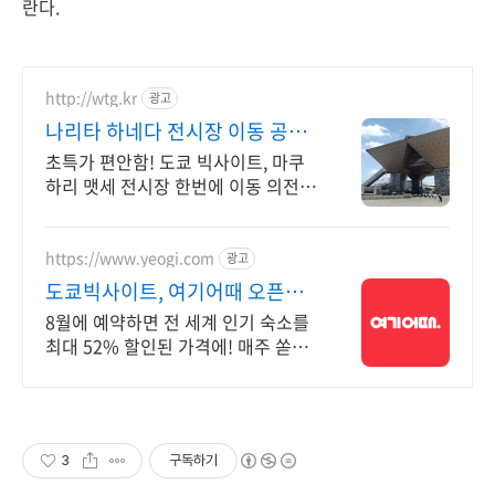
란다.
http://wtg.kr
광고
나리타 하네다 전시장 이동 공항
에서 전시장 바로 이동!
초특가 편안함! 도쿄 빅사이트, 마쿠
하리 맷세 전시장 한번에 이동 의전
출장 차량 초록색 합법 차량 전문 운
전 기사 안전 최우선, 전시장, 골프장
이동!
https://www.yeogi.com
광고
도쿄빅사이트, 여기어때 오픈런
숙소 최대 81% 할인
8월에 예약하면 전 세계 인기 숙소를
최대 52% 할인된 가격에! 매주 쏟아
지는 다양한 혜택! 앱으로 알림 받고
똑똑하게 숙소 예약하기
3
구독하기