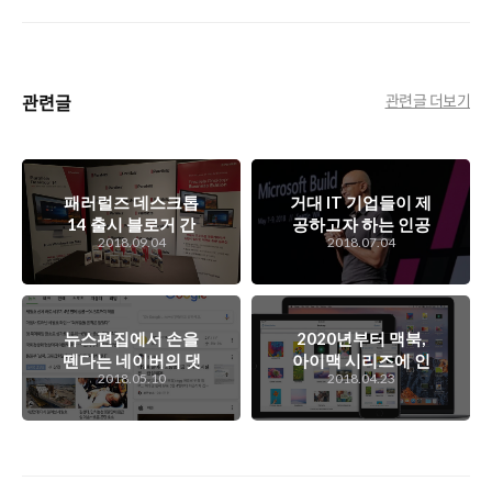
관련글
관련글 더보기
패러럴즈 데스크톱
거대 IT 기업들이 제
14 출시 블로거 간
공하고자 하는 인공
2018.09.04
2018.07.04
담회 후기
지능 기술의 방향
은?
뉴스편집에서 손을
2020년부터 맥북,
뗀다는 네이버의 댓
아이맥 시리즈에 인
2018.05.10
2018.04.23
글, 뉴스 개편안에
텔 CPU가 아닌 자체
대해서..
제작한 CPU를 넣겠
다는 애플.. 왜?