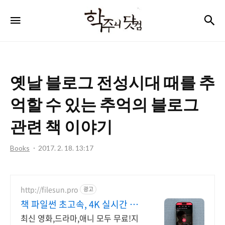
학
검
메뉴
주
니
닷
옛날 블로그 전성시대 때를 추
컴
억할 수 있는 추억의 블로그
관련 책 이야기
Books
2017. 2. 18. 13:17
http://filesun.pro
광고
책 파일썬 초고속, 4K 실시간 보
기!
최신 영화,드라마,애니 모두 무료!지