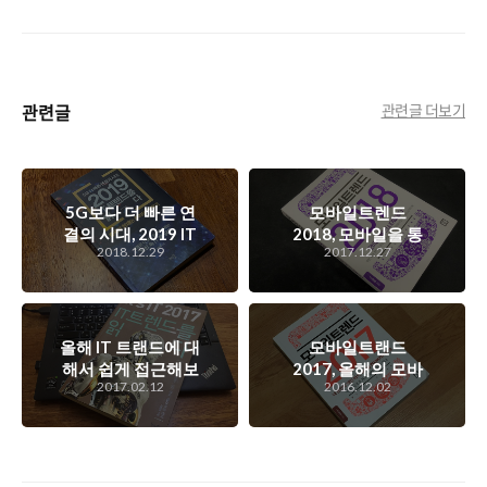
관련글
관련글 더보기
5G보다 더 빠른 연
모바일트렌드
결의 시대, 2019 IT
2018, 모바일을 통
2018.12.29
2017.12.27
트랜드를 읽다
해 진행되는 무소유
의 시대를 얘기하다
올해 IT 트랜드에 대
모바일트랜드
해서 쉽게 접근해보
2017, 올해의 모바
2017.02.12
2016.12.02
려면? 'IT 트랜드를
일 시장 분석과 내년
읽다'를 통해 가볍
도 전망을 손쉽게 풀
게 먼저 살펴보는 것
어 쓴 책..
도 좋을 듯..