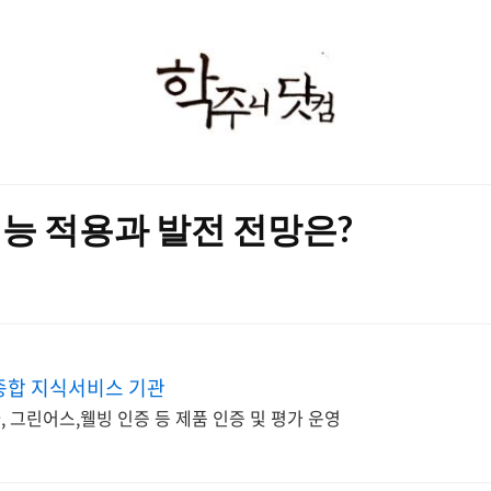
학
주
니
닷
능 적용과 발전 전망은?
컴
종합 지식서비스 기관
타, 그린어스,웰빙 인증 등 제품 인증 및 평가 운영