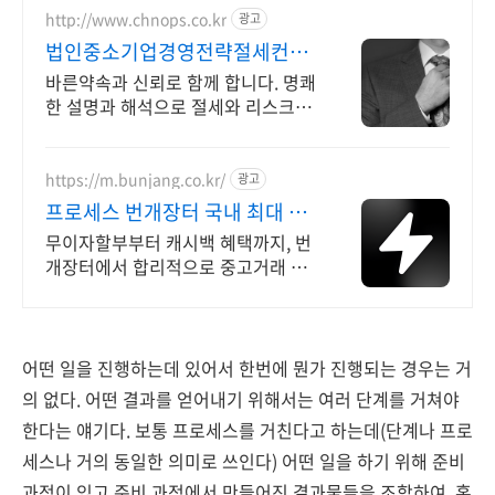
http://www.chnops.co.kr
광고
법인중소기업경영전략절세컨설
팅
바른약속과 신뢰로 함께 합니다. 명쾌
한 설명과 해석으로 절세와 리스크관
리 전략실행
https://m.bunjang.co.kr/
광고
프로세스 번개장터 국내 최대 브
랜드 중고거래
무이자할부부터 캐시백 혜택까지, 번
개장터에서 합리적으로 중고거래 하
세요 전국 각지에서 올라오는 전국구
최다 상품 매일 10만 개 이상의 신규
상품 업로드
어떤 일을 진행하는데 있어서 한번에 뭔가 진행되는 경우는 거
의 없다. 어떤 결과를 얻어내기 위해서는 여러 단계를 거쳐야
한다는 얘기다. 보통 프로세스를 거친다고 하는데(단계나 프로
세스나 거의 동일한 의미로 쓰인다) 어떤 일을 하기 위해 준비
과정이 있고 준비 과정에서 만들어진 결과물들을 조합하여, 혹