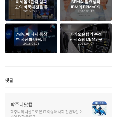
이세돌 9단과 알파
BPM의 필요성과
고의 바둑대전을 통
IBM의 BPMoC의
2016.05.23
2016.05.17
해 본 인공지능의 역
특징
사는?
7년만에 다시 등장
카카오은행의 주전
한 국산화 바람, 티
산시스템 DBMS 구
2016.04.28
2016.04.07
맥스의 TmaxOS와
축 정책 중 탈 오라
오피스 등의 발표.
클 정책에 대해서..
'선택의 기쁨, 혁신
(하지만 이변은 없
의 시작'이 '선택의
었다 -.-)
아픔, 재앙의 시
작'이 될까?
댓글
학주니닷컴
학주니의 시선으로 본 IT 이슈와 사회 전반적인 이
슈에 대한 블로그