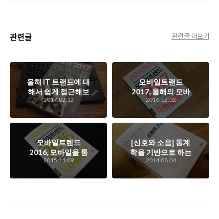
관련글
관련글 더보기
올해 IT 트랜드에 대
모바일트랜드
해서 쉽게 접근해보
2017, 올해의 모바
2017.02.12
2016.12.02
려면? 'IT 트랜드를
일 시장 분석과 내년
읽다'를 통해 가볍
도 전망을 손쉽게 풀
게 먼저 살펴보는 것
어 쓴 책..
도 좋을 듯..
모바일트렌드
[신호와 소음] 통계
2016, 모바일을 통
학을 기반으로 하는
2015.11.09
2014.08.04
해서 이뤄지는 세상
예측의 심오함을 잘
의 이야기를 담은
보여주는 통계학의
책..
대가, 네이트 실버의
베스트셀러