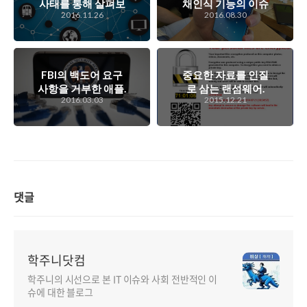
사태를 통해 살펴보
채인식 기능의 이슈
2016.11.26
2016.08.30
는 IoT 보안 및 DNS
로 인해 모바일 생채
보안..
인증이 대중화되지
않을까..
FBI의 백도어 요구
중요한 자료를 인질
사항을 거부한 애플.
로 삼는 랜섬웨어.
2016.03.03
2015.12.21
국가와 개인 중 어느
한동안 조용했다가
것이 우선인가의 프
다시 활개치기 시작
레임 전쟁에서 개인
했는데...
우선의 프레임이 더
중요한 시대가 되었
는데..
댓글
학주니닷컴
학주니의 시선으로 본 IT 이슈와 사회 전반적인 이
슈에 대한 블로그