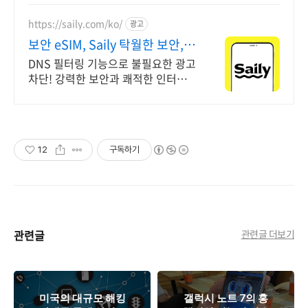
https://saily.com/ko/
광고
보안 eSIM, Saily 탁월한 보안,
안정적인 연결
DNS 필터링 기능으로 불필요한 광고
차단! 강력한 보안과 쾌적한 인터넷
연결. 여름한정특가, 5% 할인에
Saily 크레딧 최대 5% 캐시백까지!
12
구독하기
관련글
관련글 더보기
미국의 대규모 해킹
갤럭시 노트 7의 홍