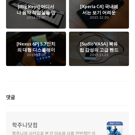
[iRig Keys] 어디서
[Xperia C4] 국내에
나 음악 작업실을 만
서는 보기 어려운
2016.01.07
2015.12.30
들 수 있는 포터블
Sony의 Xperia C4
건반. IK
의 간단 리뷰
Multimedia iRig
Keys 간단 스케치
[Nexus 6P] 5.7인치
[Sudio VASA] 북유
의 대형 디스플레이
럽 감성의 고급 핸드
2015.12.05
2015.11.23
를 탑재한 구글 프리
메이드 이어폰,
미엄 레퍼런스 스마
Sudio VASA
트폰, 화웨이의 넥서
스 6P의 간단 스케
치
댓글
학주니닷컴
학주니의 시선으로 본 IT 이슈와 사회 전반적인 이