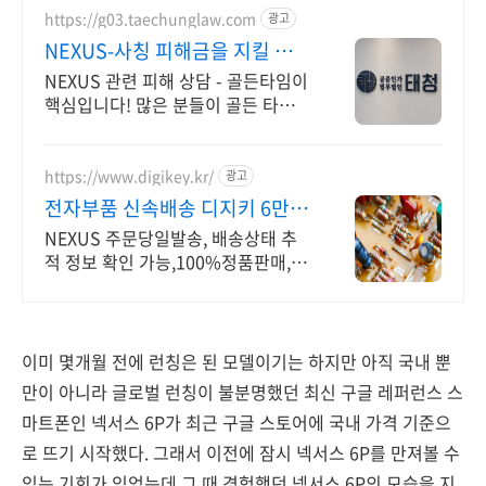
https://g03.taechunglaw.com
광고
NEXUS-사칭 피해금을 지킬 마지
막 기회
NEXUS 관련 피해 상담 - 골든타임이
핵심입니다! 많은 분들이 골든 타임을
놓쳐 소중한 피해금을 영영 찾지 못하
고 계십니다.
https://www.digikey.kr/
광고
전자부품 신속배송 디지키 6만원
이상 무료배송,당일발송
NEXUS 주문당일발송, 배송상태 추
적 정보 확인 가능,100%정품판매,초
특가!
이미 몇개월 전에 런칭은 된 모델이기는 하지만 아직 국내 뿐
만이 아니라 글로벌 런칭이 불분명했던 최신 구글 레퍼런스 스
마트폰인 넥서스 6P가 최근 구글 스토어에 국내 가격 기준으
로 뜨기 시작했다. 그래서 이전에 잠시 넥서스 6P를 만져볼 수
있는 기회가 있었는데 그 때 경험했던 넥서스 6P의 모습을 지