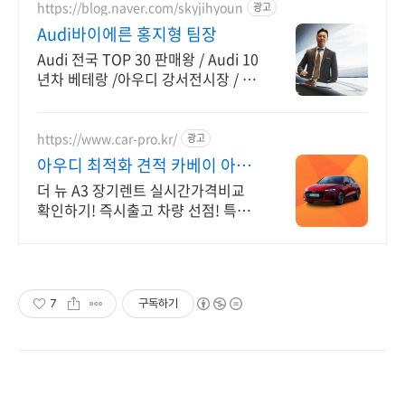
https://blog.naver.com/skyjihyoun
광고
Audi바이에른 홍지형 팀장
Audi 전국 TOP 30 판매왕 / Audi 10
년차 베테랑 /아우디 강서전시장 / 아
우디 차량 문의 상담 / 아우디 모든차
량 상담환영
https://www.car-pro.kr/
광고
아우디 최적화 견적 카베이 아우
디 특가차량 무료견적
더 뉴 A3 장기렌트 실시간가격비교
확인하기! 즉시출고 차량 선점! 특가
차종! 수입차 최대 할인 견적! 온라인
계약! 최적가 프로모션 차량 빠른출고
선점하세요.
7
구독하기