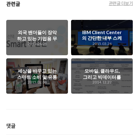
관련글
관련글 더보기
외국 밴더들이 장악
IBM Client Center
의 간단한 내부 스케
하고 있는 기업용 무
2015.04.08
2015.03.26
치
선랜 시장에서 선전
하고 있는 삼성 스마
트 무선랜 이야기
세상을 바꾸고 있는
모바일, 클라우드,
스마트 소비 및 유통
그리고 빅데이터를
2015.02.06
2014.12.22
전략, 옴니채널
기반으로 한 데이터
분석을 통해 기업의
가치를 높히기 위한
방법은?
댓글