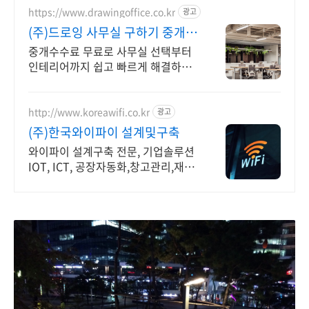
https://www.drawingoffice.co.kr
광고
(주)드로잉 사무실 구하기 중개수
수료 무료!
중개수수료 무료로 사무실 선택부터
인테리어까지 쉽고 빠르게 해결하기
국내 최대 매물 DB보유, 인테리어 시
공,디자인,AS관리팀 자체 운영
http://www.koreawifi.co.kr
광고
(주)한국와이파이 설계및구축
와이파이 설계구축 전문, 기업솔루션
IOT, ICT, 공장자동화,창고관리,재고
관리 축적된 기술력으로 안정적이고
전문화된 서비스를 제공하는 기업