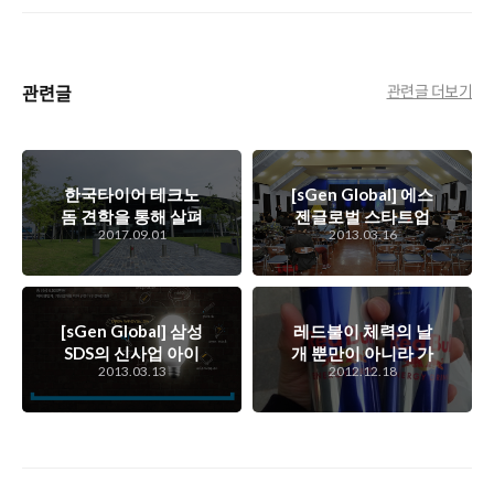
관련글
관련글 더보기
한국타이어 테크노
[sGen Global] 에스
돔 견학을 통해 살펴
젠글로벌 스타트업
2017.09.01
2013.03.16
본 한국타이어의 기
스프링보드 부산 동
술력 이야기
아대학교 편 현장 스
케치
[sGen Global] 삼성
레드불이 체력의 날
SDS의 신사업 아이
개 뿐만이 아니라 가
2013.03.13
2012.12.18
디어 공모전 '에스
격에도 날개를 달아
젠 글로벌'을 소개
줬어요~ 레드불 가
합니다
격 할인 행사에 대해
서..