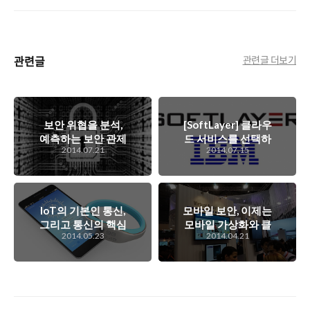
관련글
관련글 더보기
보안 위협을 분석,
[SoftLayer] 클라우
예측하는 보안 관제
드 서비스를 선택하
2014.07.21
2014.07.15
시스템. 빅데이터 시
기 위한 중요 포인
스템의 도입으로 더
트, 보안성. 얼마나
발전하게 되는데..
투명한 보안 정책 및
서비스를 제공하는
가?
IoT의 기본인 통신,
모바일 보안, 이제는
그리고 통신의 핵심
모바일 가상화와 클
2014.05.23
2014.04.21
인 보안, 하지만 성
라우드 모바일 가상
능을 위해서 포기를
화가 대세가 되지 않
강요받는 보안...
을까?