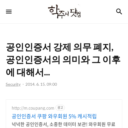
학
검
메뉴
주
니
닷
공인인증서 강제 의무 폐지,
컴
공인인증서의 의미와 그 이후
에 대해서...
Security
2014. 6. 15. 09:00
http://m.coupang.com
광고
공인인증서 쿠팡 와우회원 5% 캐시적립
넉넉한 공인인증서, 소중한 데이터 보관! 와우회원 무료