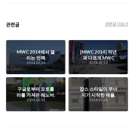
관련글
관련글 더보기
MWC 2014에서 열
[MWC 2014] 작년
리는 언팩
과 다르게 MWC
2014.02.24
2014.02.24
5(UNPACKED 5)
2014 중에
실시간 중계 (25일
Unpacked 5를 진
새벽 4시)
행하는 삼성전자. 과
연 뭘 보여주려고 하
는 것인지..
구글로부터 모토롤
잡스 스타일이 무너
라를 가져온 레노버.
지기 시작한 애플,
2014.02.01
2014.01.26
서로 윈-윈 전략이
과연 5인치의 화면
될 수 있을까?
을 지닌 아이폰이 나
올까?