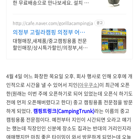
한 무료배송으로 만나보세요. 설치 5
초! 간편한 캠핑테이블, 오늘주문 내
일도착 로켓배송으로.
http://cafe.naver.com/gorillacampingja
광고
의정부 고릴라캠핑 의정부 어룡
역 근처(용현동)
대형매장,새제품/중고캠핑용품 전문
할인매장/상시특가할인/의정부,서울
노원,도봉,강북
4월 4일 어느 화창한 목요일 오후. 회사 행사로 인해 오후에 개
인적으로 시간을 낼 수 있어서 지인(
아우쿠소
)이 최근에 오픈
한(원래는 이번 주에 오픈하기로 되어 있었는데 오픈식 하기도
전에 먼저 오픈해버렸다고 한다) 중고 캠핑용품 전문점을 방문
하게 되었다.
캠핑트렁크(CampingTrunk)
라는 이름의 중고
캠핑용품 전문점이다. 예전부터 지인이 시간되면 오라고 얘기
는 했는데 직장인인 신분에 장소도 집과는 반대의 거리인지라
애매했지만 마침 좋은 타이밍이 와서 방문하게 되었는데 오늘