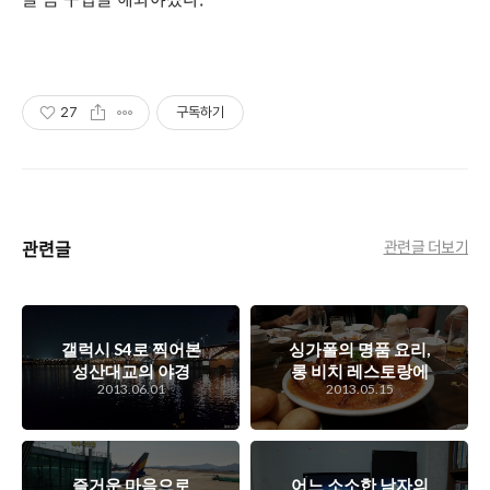
27
구독하기
관련글
관련글 더보기
갤럭시 S4로 찍어본
싱가폴의 명품 요리,
성산대교의 야경
롱 비치 레스토랑에
2013.06.01
2013.05.15
서 먹은 칠리크랩!
즐거운 마음으로
어느 소소한 남자의