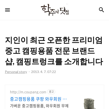
학
검
메뉴
주
니
닷
지인이 최근 오픈한 프리미엄
컴
중고 캠핑용품 전문 브랜드
샵, 캠핑트렁크를 소개합니다
Personal story
2013. 4. 7. 07:22
http://m.coupang.com
광고
중고캠핑용품 쿠팡 와우회원 무
제한 무료배송
가벼운 중고캠핑용품, 와우회원 무제