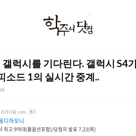
학
주
니
닷
 갤럭시를 기다린다. 갤럭시 S4
컴
에피소드 1의 실시간 중계..
:28
티프라디움.com
광고
움디하모니
 최고 9억대(풀옵션포함)/당첨자 발표 7.23(목)