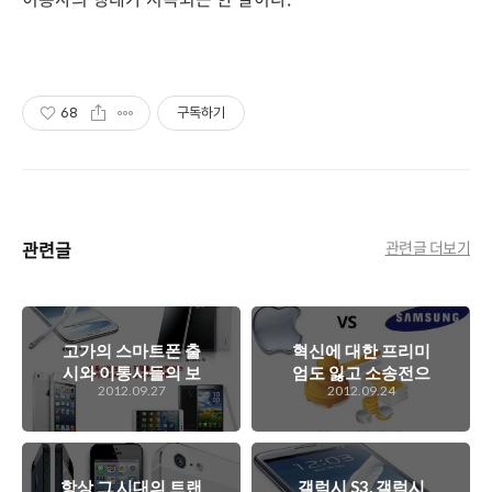
68
구독하기
관련글
관련글 더보기
고가의 스마트폰 출
혁신에 대한 프리미
시와 이통사들의 보
엄도 잃고 소송전으
2012.09.27
2012.09.24
조금 전쟁. 국내 통
로 인해 이미지 타격
신환경의 발전을 위
도 입고.. 독점 우선
해서는 보급형 스마
주의가 가져온 애플
트폰 출시와 함께 서
의 악수(惡手)의 끝
비스 개선에 투자해
은?
항상 그 시대의 트랜
갤럭시 S3, 갤럭시