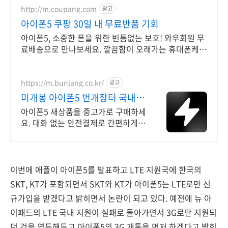
http://m.coupang.com
광고
아이폰5 쿠팡 30일 내 무료반품 기회
아이폰5, 소중한 폰을 위한 빈틈없는 보호! 와우회원 무
료배송으로 만나보세요. 깔끔함이 오래가는 휴대폰케이
스, 와우회원이라면 30일 무료반품으로 부담 없이.
https://m.bunjang.co.kr/
광고
미개봉 아이폰5 번개장터 국내
최대 브랜드 중고거래
아이폰5 새상품을 중고가로 구매하세
요. 대화 없는 안전결제로 간편하게!
전국 각지에서 올라오는 전국구 최다
상품 매일 10만 개 이상의 신규 상품
업로드
이번에 애플이 아이폰5를 발표하고 LTE 지원국에 한국의
SKT, KT가 포함되면서 SKT와 KT가 아이폰5는 LTE로만 신
규가입을 받겠다고 밝히면서 논란이 되고 있다. 예전에 뉴 아
이패드의 LTE 국내 지원이 실패로 돌아가면서 3G로만 지원되
던 것을 염두해두고 아이폰5의 3G 개통을 먼저 하겠다고 밝힌