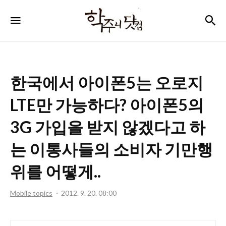
학
검
메뉴
주
니
닷
한국에서 아이폰5는 오로지
컴
LTE만 가능하다? 아이폰5의
3G 가입을 받지 않겠다고 하
는 이통사들의 소비자 기만행
위를 어떻게..
Mobile topics
2012. 9. 20. 08:00