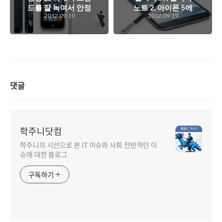
야 할텐데..
드를 잘 녹여서 안정
노트 2, 아이폰 5에
2012.09.19
2012.09.19
된 기능과 무난한 디
대한 개인적인 생
자인을 채택한 애플
각.. 하지만 이래나
의 아이폰 전략. 아
저래나 저 단말기들
이폰5에 대해서 실
은 살 사람은 알아서
망할 필요가 없는 이
다 사는데 말이지..
유는?
댓글
학주니닷컴
학주니의 시선으로 본 IT 이슈와 사회 전반적인 이
슈에 대한 블로그
구독하기