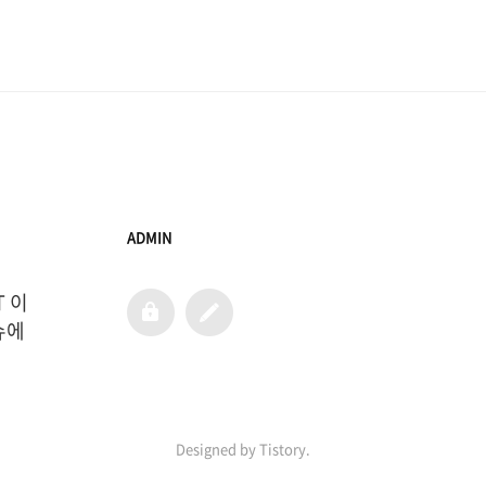
ADMIN
T 이
admin
글
쓰
에 
기
Designed by Tistory.