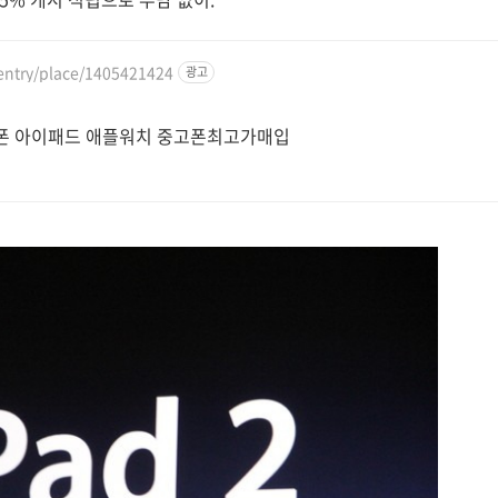
entry/place/1405421424
광고
폰 아이패드 애플워치 중고폰최고가매입