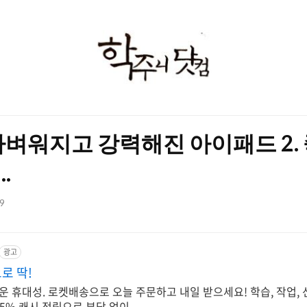
학
주
니
닷
가벼워지고 강력해진 아이패드 2.
컴
.
59
광고
로 딱!
운 휴대성. 로켓배송으로 오늘 주문하고 내일 받으세요! 학습, 작업,
 5% 캐시 적립으로 부담 없이.