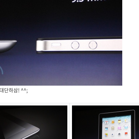
대단하삼! ^^;