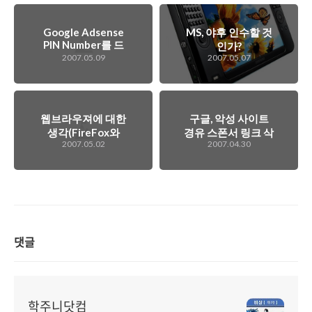
Google Adsense
MS, 야후 인수할 것
PIN Number를 드
인가?
디어 받다!!!
2007.05.09
2007.05.07
웹브라우져에 대한
구글, 악성 사이트
생각(FireFox와
경유 스폰서 링크 삭
2007.05.02
2007.04.30
Opera)..
제
댓글
학주니닷컴