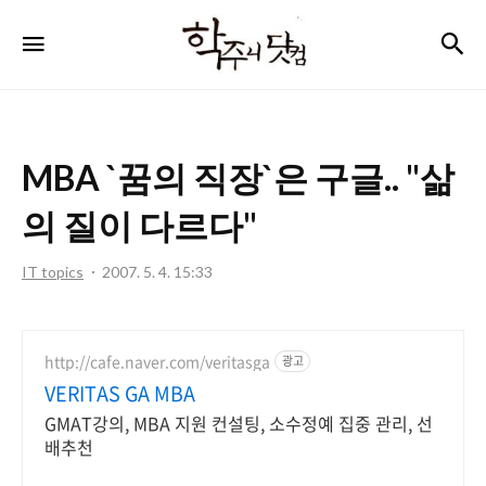
학
검
메뉴
주
니
닷
MBA `꿈의 직장`은 구글.. "삶
컴
의 질이 다르다"
IT topics
2007. 5. 4. 15:33
http://cafe.naver.com/veritasga
광고
VERITAS GA MBA
GMAT강의, MBA 지원 컨설팅, 소수정예 집중 관리, 선
배추천