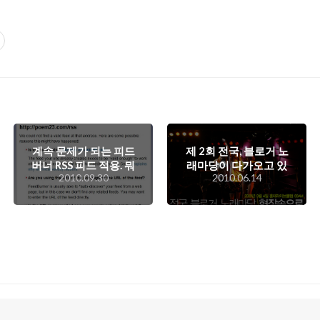
계속 문제가 되는 피드
제 2회 전국, 블로거 노
버너 RSS 피드 적용. 뭐
래마당이 다가오고 있
2010.09.30
2010.06.14
가 문제야? -.-;
습니다..