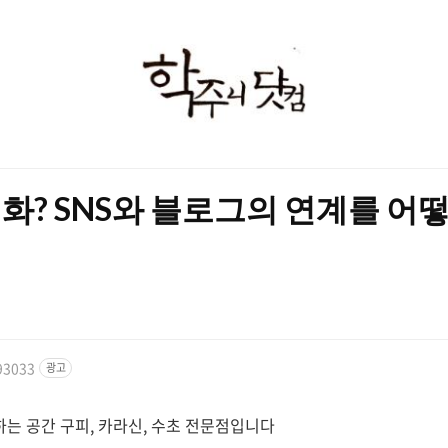
학
주
니
닷
화? SNS와 블로그의 연계를 어
컴
93033
광고
하는 공간 구피, 카라신, 수초 전문점입니다