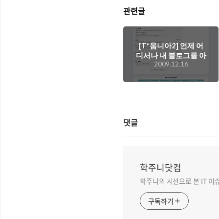
관련글
[T*옴니아2] 언제 어
디서나 내 블로그를 아
2009.12.16
주 편하게 관리해줄 수
있다면?
댓글
학주니닷컴
학주니의 시선으로 본 IT 이
구독하기