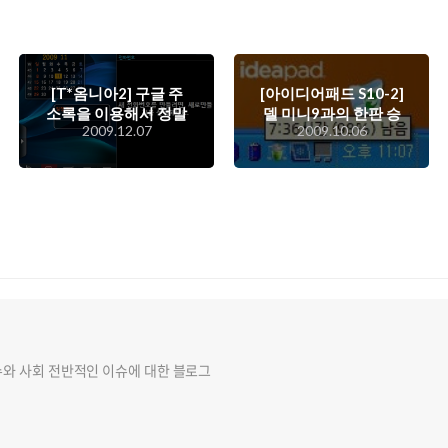
[T*옴니아2] 구글 주
[아이디어패드 S10-2]
소록을 이용해서 정말
델 미니9과의 한판 승
2009.12.07
2009.10.06
편하게 주소록을 관리
부.. 그 결과는?
해보자
슈와 사회 전반적인 이슈에 대한 블로그