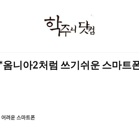
학
주
니
닷
 T*옴니아2처럼 쓰기쉬운 스마트폰
컴
기 어려운 스마트폰