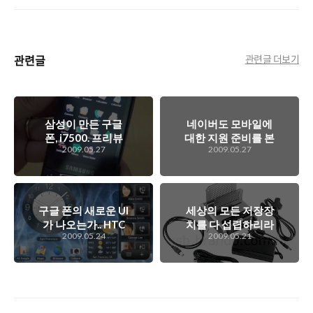
관련글
관련글 더보기
삼성이 만든 구글
네이버도 모바일에
폰, i7500. 프리뷰
대한 지원 준비를 본
2009.05.27
2009.05.27
동영상
격적으로 시작하다.
네이버 모바일 간담
회
구글 폰의 새로운 UI
세상의 모든 저장장
가 나오는가.. HTC
치를 다 섭렵하리라
2009.05.24
2009.05.21
Hero
~ Dual SATA HDD
Multi-Function
Dock