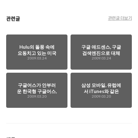
관련글
관련글 더보기
Hulu의 돌풍 속에
구글 애드센스, 구글
요동치고 있는 미국
검색엔진으로 대체
2009.03.24
2009.03.24
동영상 시장. 그래도
중?
짱은 YouTube...
구글어스가 안부러
삼성 모바일, 유럽에
운 한국형 구글어스,
서 iTunes와 같은
2009.03.20
2009.03.20
다음 스카이뷰
비디오 다운로드 서
비스를 내놓는다