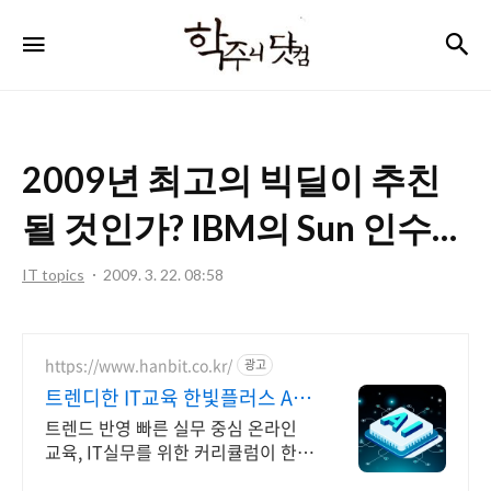
학
검
메뉴
주
니
닷
2009년 최고의 빅딜이 추친
컴
될 것인가? IBM의 Sun 인수…
IT topics
2009. 3. 22. 08:58
https://www.hanbit.co.kr/
광고
트렌디한 IT교육 한빛플러스 AI
개발자 필수 코스
트렌드 반영 빠른 실무 중심 온라인
교육, IT실무를 위한 커리큘럼이 한
곳에! AI시대 개발자의 실전 지식 플