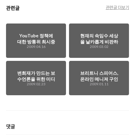
관련글
관련글 더보기
YouTube 정책에
현재의 속임수 세상
대한 방통위 최시중
을 날카롭게 비판하
2009.04.16
2009.03.02
위원장의 뻘 짓...
다. 치팅컬처
변희재가 만드는 보
브리트니 스피어스,
수언론을 위한 미디
온라인 메니져 구인
2009.02.23
2009.01.11
어비평지, 미디어워
중.. ^^;
치가 곧 창간된다는
데...?
댓글