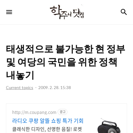
학
검
메뉴
주
니
닷
태생적으로 불가능한 현 정부
컴
및 여당의 국민을 위한 정책
내놓기
Current topics
2009. 2. 28. 15:38
http://m.coupang.com
광고
라디오 쿠팡 알뜰 쇼핑 특가 기회
클래식한 디자인, 선명한 음질! 로켓