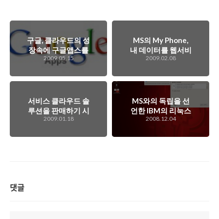
구글, 클라우드의 성
MS의 My Phone,
장속에 구글앱스를
내 데이터를 웹서비
2009.05.15
2009.02.08
오피스 시장으로 열
스를 통해서 저장하
심히 침투시키는
고 공유하고 동기화
중...
한다.
서비스 클라우드 솔
MS와의 독립을 선
루션을 판매하기 시
언한 IBM의 리눅스
2009.01.18
2008.12.04
작한 세일즈포스닷
가상 데스크탑 솔루
컴
션 런칭!
댓글