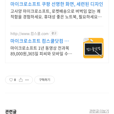
마이크로소프트 쿠팡 선명한 화면, 세련된 디자인
고사양 마이크로소프트, 로켓배송으로 버벅임 없는 쾌
적함을 경험하세요. 휴대성 좋은 노트북, 필요하세요?
배터리 걱정 없이 쿠팡에서 구매하세요.
http://www.컴스쿨.com
광고
마이크로소프트 컴스쿨닷컴 당일
신청&결제시 기프티콘!
마이크로소프트 1년 동영상 전과목
89,000원,365일 피씨와 모바일 수강
가능.
8
구독하기
관련글
관련글 더보기