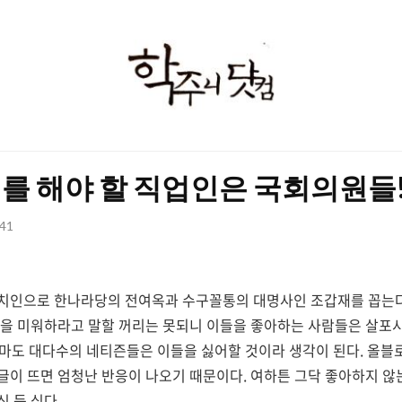
학
주
니
닷
를 해야 할 직업인은 국회의원들
컴
:41
치인으로 한나라당의 전여옥과 수구꼴통의 대명사인 조갑재를 꼽는다
을 미워하라고 말할 꺼리는 못되니 이들을 좋아하는 사람들은 살포시
 아마도 대다수의 네티즌들은 이들을 싫어할 것이라 생각이 된다. 올
이 뜨면 엄청난 반응이 나오기 때문이다. 여하튼 그닥 좋아하지 않는
 듯 싶다.