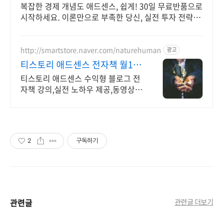
복잡한 경제 개념도 애드센스, 쉽게! 30일 무료반품으로
시작하세요. 이론만으로 부족한 당신, 실전 투자 전략을
쿠팡에서 바로 만나보세요.
http://smartstore.naver.com/naturehuman
광고
티스토리 애드센스 전자책 월100
만원 고정 수익발생!
티스토리 애드센스 수익형 블로그 전
자책 강의,실전 노하우 제공,동영상
강의 포함 애드센스 수익을 빠르게 얻
는 방법을 전자책과 동영상으로 초보
자도 쉽게 배워요!
2
구독하기
관련글
관련글 더보기