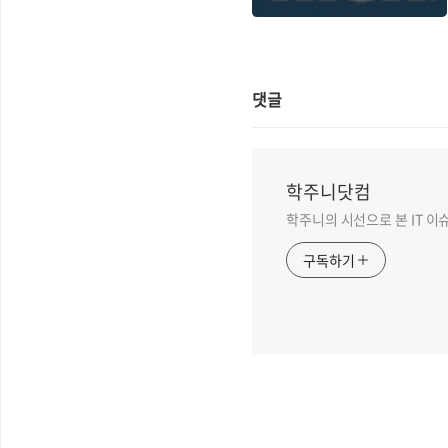
요한데..
댓글
학주니닷컴
학주니의 시선으로 본 IT 이
구독하기