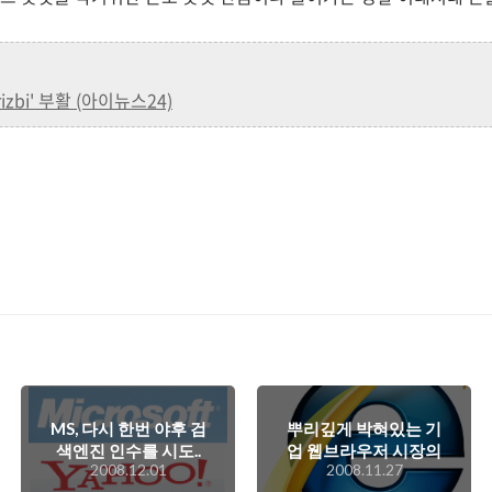
zbi' 부활 (아이뉴스24)
MS, 다시 한번 야후 검
뿌리깊게 박혀있는 기
색엔진 인수를 시도..
업 웹브라우저 시장의
2008.12.01
2008.11.27
IE 의존도...