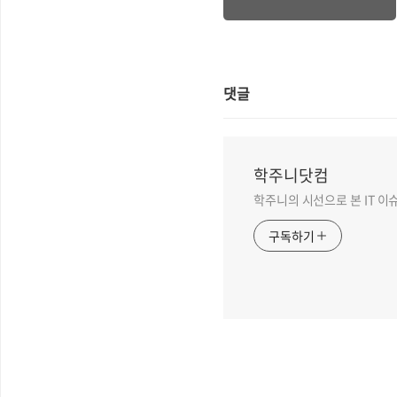
댓글
학주니닷컴
학주니의 시선으로 본 IT 이
구독하기