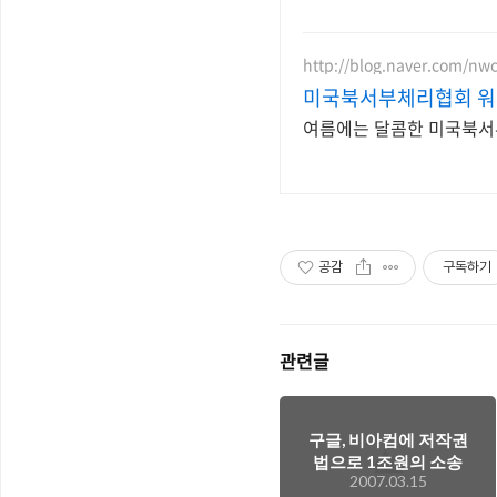
http://blog.naver.com/nwc
미국북서부체리협회 
여름에는 달콤한 미국북서
공감
구독하기
관련글
구글, 비아컴에 저작권
법으로 1조원의 소송
2007.03.15
에 휘말리다.