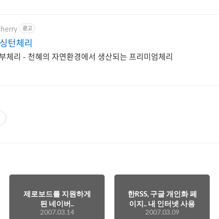
herry
광고
워싱턴체리
부체리 - 천혜의 자연환경에서 생산되는 프리미엄체리
제로보드를 지원하게
한RSS, 구글 개인화 페
된 네이버..
이지.. 내 인터넷 사용
2007.03.14
2007.03.09
환경을 바꾸다..