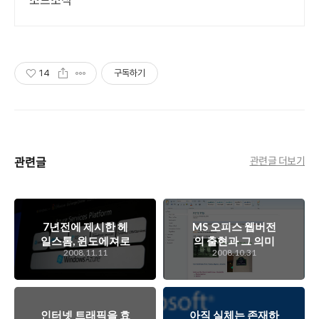
14
구독하기
관련글
관련글 더보기
7년전에 제시한 헤
MS 오피스 웹버전
일스톰, 윈도에져로
의 출현과 그 의미
2008.11.11
2008.10.31
결실을 맺다
는?
인터넷 트래픽을 효
아직 실체는 존재하