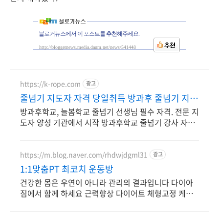
블로거뉴스에서 이 포스트를 추천해주세요.
http://bloggernews.media.daum.net/news/541448
https://k-rope.com
광고
줄넘기 지도자 자격 당일취득 방과후 줄넘기 지도
자 양성
방과후학교, 늘봄학교 줄넘기 선생님 필수 자격. 전문 지
도자 양성 기관에서 시작 방과후학교 줄넘기 강사 자격
연수. 지도자 자격증 취득. 강사 활동을 시작하세요
https://m.blog.naver.com/rhdwjdgml31
광고
1:1맞춤PT 최코치 운동방
건강한 몸은 우연이 아니라 관리의 결과입니다 다이아
짐에서 함께 하세요 근력향상 다이어트 체형교정 케어
까지 개인맞춤형 전문 트레이닝을 경험하세요