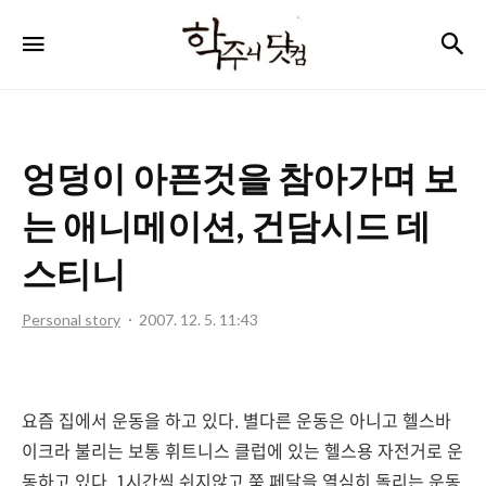
학
검
메뉴
주
니
닷
엉덩이 아픈것을 참아가며 보
컴
는 애니메이션, 건담시드 데
스티니
Personal story
2007. 12. 5. 11:43
요즘 집에서 운동을 하고 있다. 별다른 운동은 아니고 헬스바
이크라 불리는 보통 휘트니스 클럽에 있는 헬스용 자전거로 운
동하고 있다. 1시간씩 쉬지않고 쭉 페달을 열심히 돌리는 운동