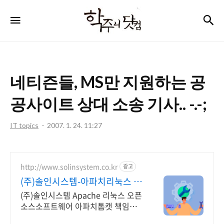
학
검
메뉴
주
니
닷
네티즌들, MS만 지원하는 공
컴
공사이트 상대 소송 기사.. -.-;
IT topics
2007. 1. 24. 11:27
http://www.solinsystem.co.kr
광고
(주)솔인시스템-아파치리눅스 20
년이상 기술지원 노하우
(주)솔인시스템 Apache 리눅스 오픈
소스소프트웨어 아파치톰캣 책임기
술지원