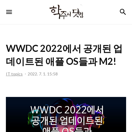
학
검
메뉴
주
니
닷
WWDC 2022에서 공개된 업
컴
데이트된 애플 OS들과 M2!
IT topics
2022. 7. 1. 15:58