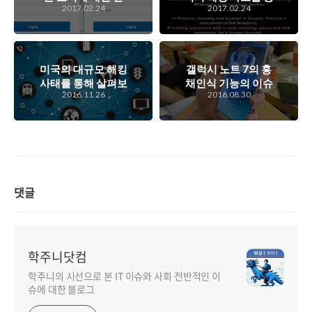
2017.02.24
2017.02.24
음에 뒤통수를 때리
해 살펴본 도메인과
는 피싱 사이트의 등
DNS 관리의 중요성
장
미국의 대규모 해킹
갤럭시 노트 7의 홍
사태를 통해 살펴보
채인식 기능의 이슈
2016.11.26
2016.08.30
는 IoT 보안 및 DNS
로 인해 모바일 생채
보안..
인증이 대중화되지
않을까..
댓글
학주니닷컴
학주니의 시선으로 본 IT 이슈와 사회 전반적인 이
슈에 대한 블로그