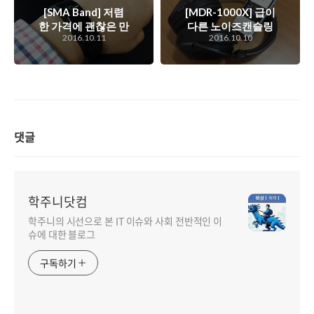
[SMA Band] 저렴
[MDR-1000X] 급이
한 가격에 괜찮은 만
다른 노이즈캔슬링
2016.10.11
2016.10.10
족도를 보여주는 심
기능 및 음질을 보여
박측정 및 액티비티
주는 소니의 무선 헤
트래킹 스마트밴드
드폰, MDR-1000X
댓글
학주니닷컴
학주니의 시선으로 본 IT 이슈와 사회 전반적인 이
슈에 대한 블로그
구독하기