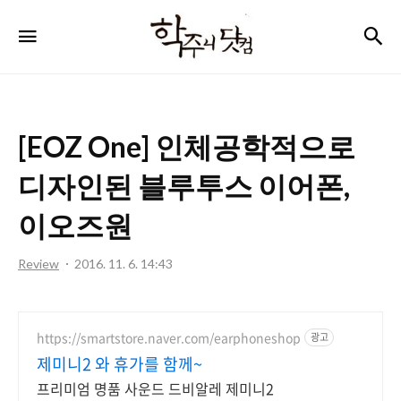
학
검
메뉴
주
니
닷
[EOZ One] 인체공학적으로
컴
디자인된 블루투스 이어폰,
이오즈원
Review
2016. 11. 6. 14:43
https://smartstore.naver.com/earphoneshop
광고
제미니2 와 휴가를 함께~
프리미엄 명품 사운드 드비알레 제미니2