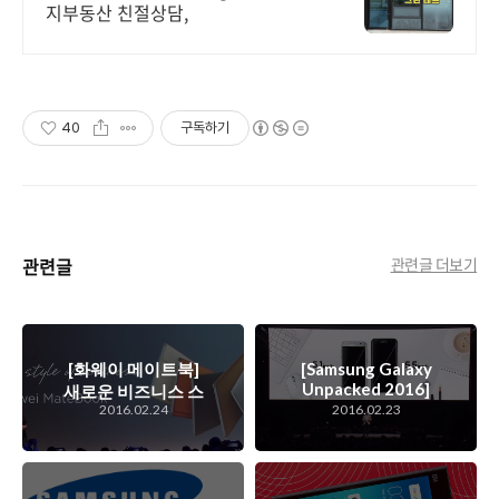
지부동산 친절상담,
40
구독하기
관련글
관련글 더보기
[화웨이 메이트북]
[Samsung Galaxy
Unpacked 2016]
새로운 비즈니스 스
커진 화면, 향상된
2016.02.24
2016.02.23
타일을 창조하기 위
성능.. 가능성을 재
한 화웨이의 윈도 태
정의하기 시작한 삼
블릿, 메이트북 발표
성 갤럭시 S7, S7 엣
회 스케치
지 발표회