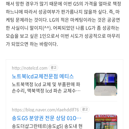
해서 망한 경우가 많기 때문에 이번 G5의 가격을 얼마로 책정
하느냐에 따라서 성공여부가 판가름나지 않을까 싶다. 즉, 마
케팅 문제라는 것이다. LG의 적은 마케팅이라는 것은 공공연
한 사실이니 말이지(^^). 어찌되었던 나름 LG가 좀 성공하는
모습을 보고 싶은 1인으로서 이번 시도가 성공적으로 마무리
가 되었으면 하는 바람이다.
http://notelcd.com
광고
노트북lcd교체전문점 메티스
노트북액정 lcd 교체 및 부품판매 파
손수리, 맥북액정 lcd 파손 교체수리
전문
https://blog.naver.com/rlaehddlf76
광고
송도G5 분양권 전문 상담 01O
4O31 9354
송도더샵그란테르(송도g5) 송도내 현