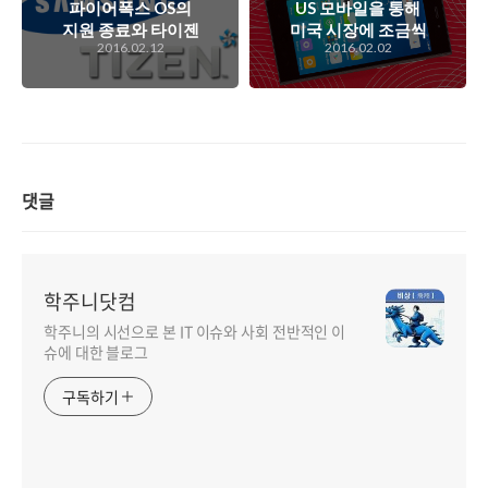
파이어폭스 OS의
US 모바일을 통해
지원 종료와 타이젠
미국 시장에 조금씩
2016.02.12
2016.02.02
의 약진, 과연 모바
발을 담그고 있는 샤
일 OS 시장에 어떤
오미의 작지만 의미
영향을 줄까?
있는 움직임
댓글
학주니닷컴
학주니의 시선으로 본 IT 이슈와 사회 전반적인 이
슈에 대한 블로그
구독하기